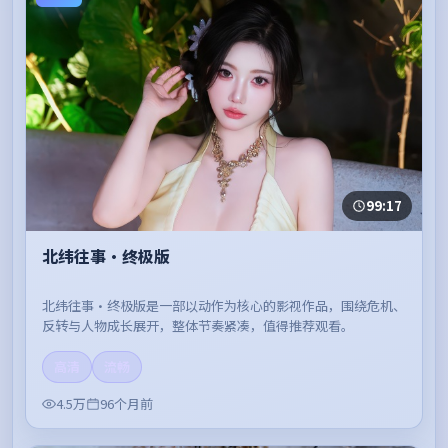
99:17
北纬往事·终极版
北纬往事·终极版是一部以动作为核心的影视作品，围绕危机、
反转与人物成长展开，整体节奏紧凑，值得推荐观看。
高清
流畅
4.5万
96个月前