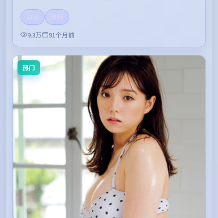
高清
流畅
9.3万
91个月前
热门